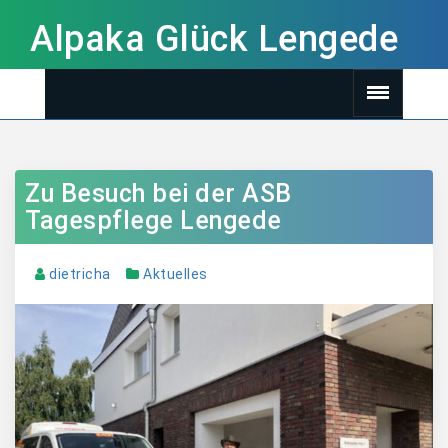
Alpaka Glück Lengede
Zu Besuch bei der ASB
Tagespflege Lengede
dietricha
Aktuelles