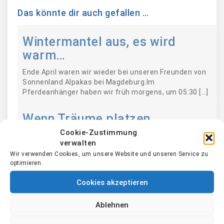
Das könnte dir auch gefallen …
Wintermantel aus, es wird
warm…
Ende April waren wir wieder bei unseren Freunden von
Sonnenland Alpakas bei Magdeburg.Im
Pferdeanhänger haben wir früh morgens, um 05:30 […]
Wenn Träume platzen…
Cookie-Zustimmung
Leider sind die Verkäufer unseres Hof-Traums vor
verwalten
Vertragsabschluss, trotz Erstellung eines für uns
Wir verwenden Cookies, um unsere Website und unseren Service zu
kostenpflichtigen Vertragsentwurfes vom Notar,
optimieren.
abgesprungen und wir […]
Cookies akzeptieren
Neues Jahr, neues (Alpaka-)
Glück?
Ablehnen
Liebe Kundinnen und liebe Kunden, wir hoffen das Sie