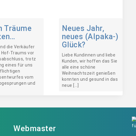
n Träume
Neues Jahr,
zen…
neues (Alpaka-)
Glück?
ind die Verkäufer
 Hof-Traums vor
Liebe Kundinnen und liebe
sabschluss, trotz
Kunden, wir hoffen das Sie
ng eines für uns
alle eine schöne
flichtigen
Weihnachtszeit genießen
sentwurfes vom
konnten und gesund in das
abgesprungen und
neue […]
Webmaster