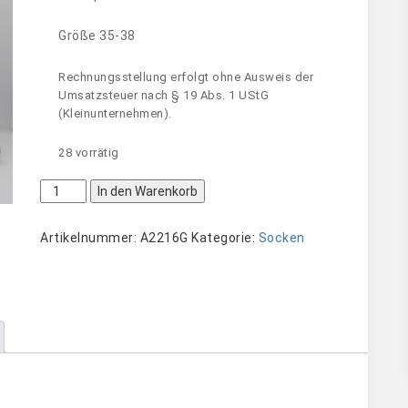
Größe 35-38
Rechnungsstellung erfolgt ohne Ausweis der
Umsatzsteuer nach § 19 Abs. 1 UStG
(Kleinunternehmen).
28 vorrätig
Alpaka
In den Warenkorb
Natur
–
Artikelnummer:
A2216G
Kategorie:
Socken
Skandinavian-
Dessin
Menge