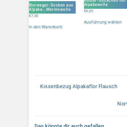
Kinder-Söckchen mit
Alpakawolle
Norweger-Socken aus
Alpaka-, Merinowolle
€
9,00
€
7,00
Di
Ausführung wählen
Pr
In den Warenkorb
we
me
Va
au
Di
Op
kö
au
de
Pr
Kissenbezug Alpakaflor Flausch
ge
we
Nor
Das könnte dir auch gefallen …