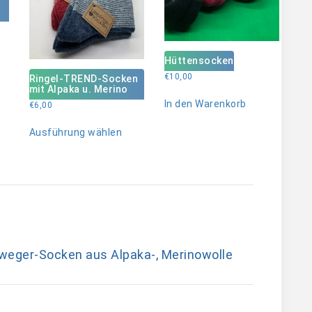
eses
odukt
Hüttensocken
ist
€
10,00
Ringel-TREND-Socken
hrere
mit Alpaka u. Merino
rianten
In den Warenkorb
€
6,00
f.
Dieses
e
Ausführung wählen
Produkt
tionen
weist
nnen
mehrere
f
Varianten
r
auf.
oduktseite
Die
wählt
Optionen
rden
können
auf
weger-Socken aus Alpaka-, Merinowolle
der
Produktseite
gewählt
werden