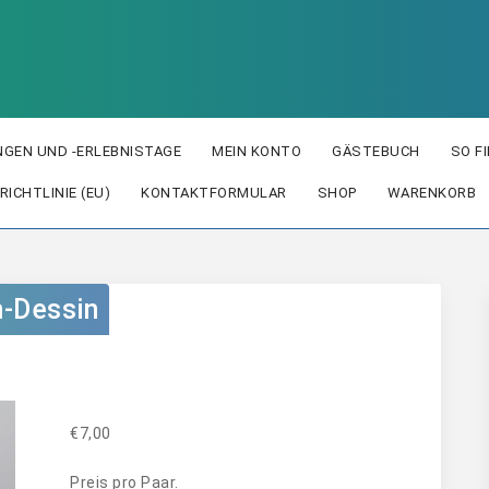
GEN UND -ERLEBNISTAGE
MEIN KONTO
GÄSTEBUCH
SO F
RICHTLINIE (EU)
KONTAKTFORMULAR
SHOP
WARENKORB
n-Dessin
€
7,00
Preis pro Paar.