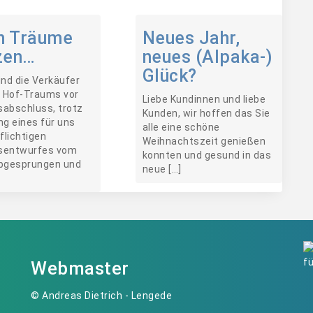
n Träume
Neues Jahr,
zen…
neues (Alpaka-)
Glück?
ind die Verkäufer
 Hof-Traums vor
Liebe Kundinnen und liebe
sabschluss, trotz
Kunden, wir hoffen das Sie
ng eines für uns
alle eine schöne
flichtigen
Weihnachtszeit genießen
sentwurfes vom
konnten und gesund in das
abgesprungen und
neue […]
Webmaster
© Andreas Dietrich - Lengede