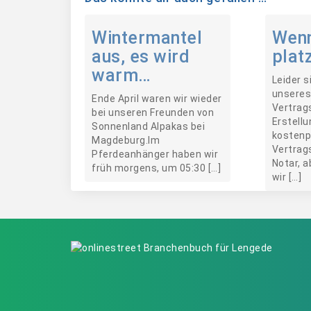
Wintermantel
Wen
aus, es wird
plat
warm…
Leider s
unseres
Ende April waren wir wieder
Vertrag
bei unseren Freunden von
Erstellu
Sonnenland Alpakas bei
kostenp
Magdeburg.Im
Vertrag
Pferdeanhänger haben wir
Notar, 
früh morgens, um 05:30 […]
wir […]