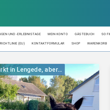
GEN UND -ERLEBNISTAGE
MEIN KONTO
GÄSTEBUCH
SO F
RICHTLINIE (EU)
KONTAKTFORMULAR
SHOP
WARENKORB
rkt in Lengede, aber…