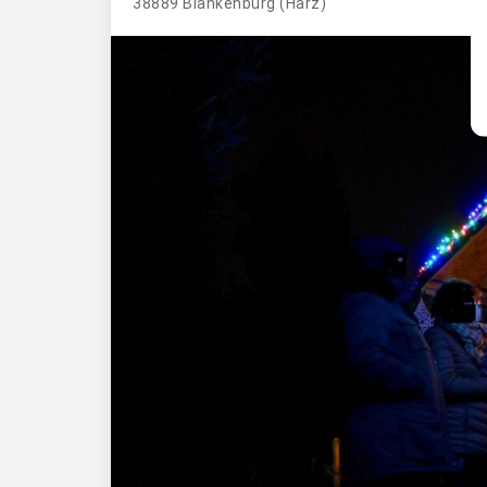
38889 Blankenburg (Harz)