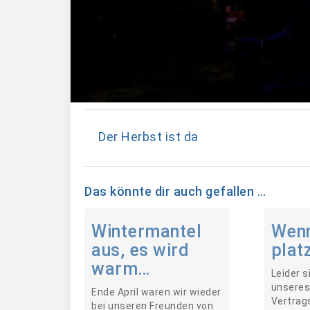
Der Herbst ist da
Das könnte dir auch gefallen …
Wintermantel
Wen
aus, es wird
plat
warm…
Leider s
unseres
Ende April waren wir wieder
Vertrag
bei unseren Freunden von