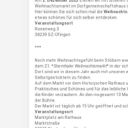
Am
2. Dezember 2023
stehen wir mit unseren 
Weihnachtsmarkt im Dorfgemeinschaftshaus in 
Hier können Sie sich schon mal die
Weihnachts
etwas schönes für sich selber entdecken.
Veranstaltungsort
Rosenweg 3
38239 SZ-Üfingen
***
Noch mehr Weihnachtsgefühl beim Stöbern wer
dem 21. *
Sternthaler Weihnachtsmarkt
* in der s
Dort sind wir in diesem Jahr auch mit unseren 
Selbstgesticktem zu finden.
Auf dem Markt vor dem Historjschen Rathaus u
Praktisches und Schönes und für das leibliche
die Kinder verzaubern. An den insgesamt 10 Ma
der Bühne.
Der Markt ist täglich ab 15 Uhr geöffnet und sc
Veranstaltungsort
Marktplatz am Rathaus
Marktstraße