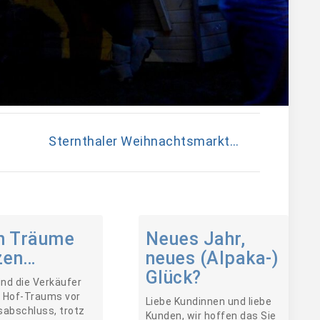
Sternthaler Weihnachtsmarkt…
n Träume
Neues Jahr,
zen…
neues (Alpaka-)
Glück?
ind die Verkäufer
 Hof-Traums vor
Liebe Kundinnen und liebe
sabschluss, trotz
Kunden, wir hoffen das Sie